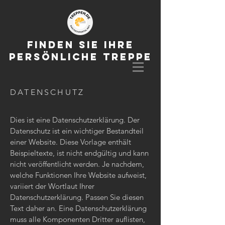
Finden Sie ihre
persönliche Treppe
DATENSCHUTZ
Dies ist eine Datenschutzerklärung. Der
Datenschutz ist ein wichtiger Bestandteil
einer Website. Diese Vorlage enthält
Beispieltexte, ist nicht endgültig und kann
nicht veröffentlicht werden. Je nachdem,
welche Funktionen Ihre Website aufweist,
variiert der Wortlaut Ihrer
Datenschutzerklärung. Passen Sie diesen
Text daher an. Eine Datenschutzerklärung
muss alle Komponenten Dritter auflisten,