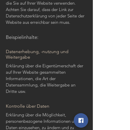
die Sie auf Ihrer Website verwenden.
Achten Sie darauf, dass der Link zur
Datenschutzerklärung von jeder Seite der
Website aus erreichbar sein muss.
Beispielinhalte:
Datenerhebung, -nutzung und
Weitergabe
Erklärung über die Eigentümerschaft der
auf Ihrer Website gesammelten
Informationen, die Art der
Datensammlung, die Weitergabe an
Dritte usw.
Kontrolle über Daten
Erklärung über die Möglichkeit,
personenbezogene Informationen und
Daten einzusehen, zu ändern und zu